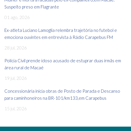
Suspeito preso em Flagrante
01 ago, 2026
Ex-atleta Luciano Lamoglia relembra trajetória no futebol e
emociona ouvintes em entrevista à Rádio Carapebus FM
28 jul, 2026
Polícia Civil prende idoso acusado de estuprar duas irmãs em
área rural de Macaé
19 jul, 2026
Concessionária inicia obras de Posto de Parada e Descanso
para caminhoneiros na BR-101/km133,em Carapebus
15 jul, 2026