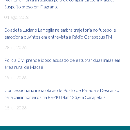
Suspeito preso em Flagrante
01 ago, 2026
Ex-atleta Luciano Lamoglia relembra trajetória no futebol e
emociona ouvintes em entrevista à Rádio Carapebus FM
28 jul, 2026
Polícia Civil prende idoso acusado de estuprar duas irmãs em
área rural de Macaé
19 jul, 2026
Concessionária inicia obras de Posto de Parada e Descanso
para caminhoneiros na BR-101/km133,em Carapebus
15 jul, 2026