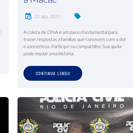
11 ago, 2025
:
A coleta de DNA é um passo fundamental para
trazer respostas a famílias que convivem com a dor
e a incerteza. Participe ou compartilhe. Sua ajuda
pode mudar uma história.
C
O
N
T
I
N
U
A
L
E
N
D
O
CONTINUA LENDO