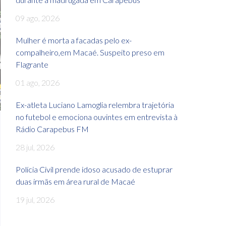
09 ago, 2026
Mulher é morta a facadas pelo ex-
compalheiro,em Macaé. Suspeito preso em
Flagrante
01 ago, 2026
Ex-atleta Luciano Lamoglia relembra trajetória
no futebol e emociona ouvintes em entrevista à
Rádio Carapebus FM
28 jul, 2026
Polícia Civil prende idoso acusado de estuprar
duas irmãs em área rural de Macaé
19 jul, 2026