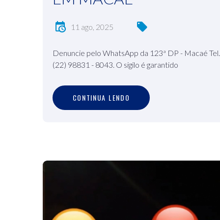
11 ago, 2025
Denuncie pelo WhatsApp da 123ª DP - Macaé Tel.
(22) 98831 - 8043. O sigilo é garantido
C
O
N
T
I
N
U
A
L
E
N
D
O
CONTINUA LENDO