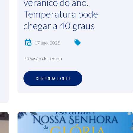
veranico do ano.
Temperatura pode
chegar a 40 graus
17 ago, 2025
a
Previsão do tempo
C
O
N
T
I
N
U
A
L
E
N
D
O
CONTINUA LENDO