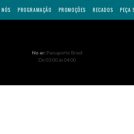
 NÓS
PROGRAMAÇÃO
PROMOÇÕES
RECADOS
PEÇA 
No ar:
Passaporte Brasil
De 03:00 às 04:00