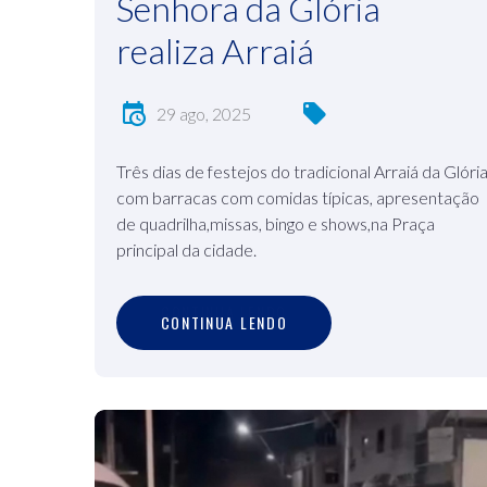
Senhora da Glória
realiza Arraiá
29 ago, 2025
Três dias de festejos do tradicional Arraiá da Glóri
com barracas com comidas típicas, apresentação
de quadrilha,missas, bingo e shows,na Praça
principal da cidade.
C
O
N
T
I
N
U
A
L
E
N
D
O
CONTINUA LENDO