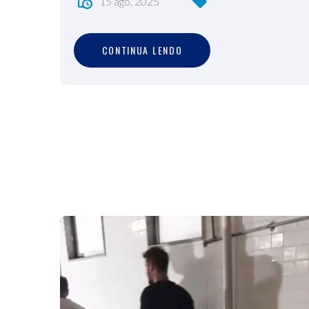
15 ago, 2025
C
O
N
T
I
N
U
A
L
E
N
D
O
CONTINUA LENDO