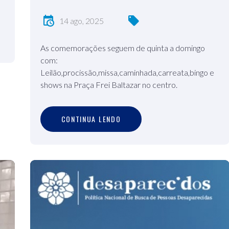
14 ago, 2025
As comemorações seguem de quinta a domingo
com:
Leilão,procissão,missa,caminhada,carreata,bingo e
shows na Praça Frei Baltazar no centro.
C
O
N
T
I
N
U
A
L
E
N
D
O
CONTINUA LENDO