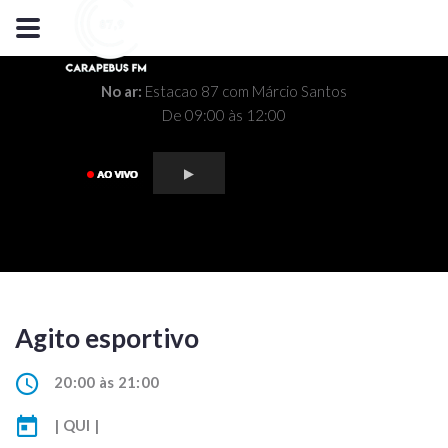
No ar:
Estacao 87 com Márcio Santos
De 09:00 às 12:00
Agito esportivo
20:00 às 21:00
| QUI |