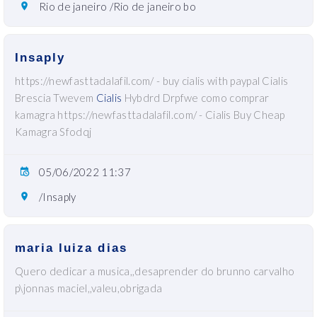
Rio de janeiro /Rio de janeiro bo
Insaply
https://newfasttadalafil.com/ - buy cialis with paypal Cialis
Brescia Twevem
Cialis
Hybdrd Drpfwe como comprar
kamagra https://newfasttadalafil.com/ - Cialis Buy Cheap
Kamagra Sfodqj
05/06/2022 11:37
/Insaply
maria luiza dias
Quero dedicar a musica,,desaprender do brunno carvalho
p\jonnas maciel,,valeu,obrigada