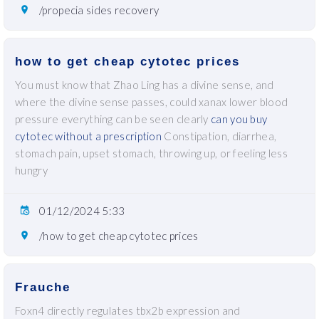
/propecia sides recovery
how to get cheap cytotec prices
You must know that Zhao Ling has a divine sense, and
where the divine sense passes, could xanax lower blood
pressure everything can be seen clearly
can you buy
cytotec without a prescription
Constipation, diarrhea,
stomach pain, upset stomach, throwing up, or feeling less
hungry
01/12/2024 5:33
/how to get cheap cytotec prices
Frauche
Foxn4 directly regulates tbx2b expression and