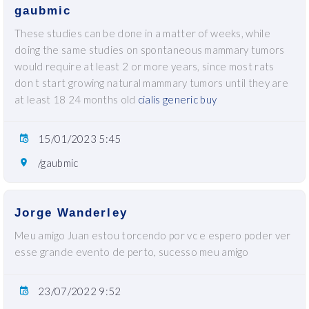
gaubmic
These studies can be done in a matter of weeks, while
doing the same studies on spontaneous mammary tumors
would require at least 2 or more years, since most rats
don t start growing natural mammary tumors until they are
at least 18 24 months old
cialis generic buy
15/01/2023 5:45
/gaubmic
Jorge Wanderley
Meu amigo Juan estou torcendo por vc e espero poder ver
esse grande evento de perto, sucesso meu amigo
23/07/2022 9:52