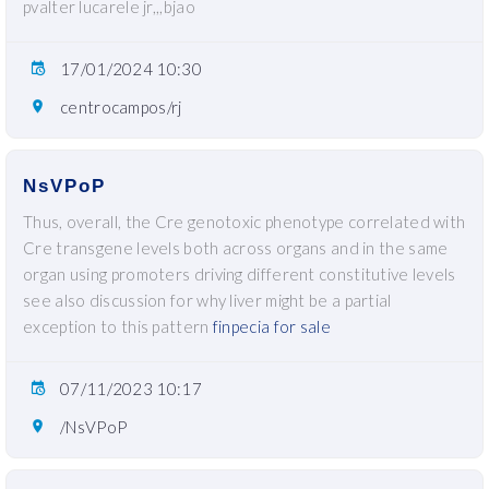
pvalter lucarele jr,,,bjao
17/01/2024 10:30
centrocampos/rj
NsVPoP
Thus, overall, the Cre genotoxic phenotype correlated with
Cre transgene levels both across organs and in the same
organ using promoters driving different constitutive levels
see also discussion for why liver might be a partial
exception to this pattern
finpecia for sale
07/11/2023 10:17
/NsVPoP