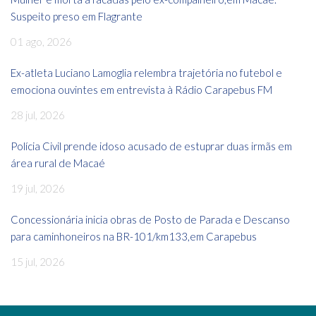
Suspeito preso em Flagrante
01 ago, 2026
Ex-atleta Luciano Lamoglia relembra trajetória no futebol e
emociona ouvintes em entrevista à Rádio Carapebus FM
28 jul, 2026
Polícia Civil prende idoso acusado de estuprar duas irmãs em
área rural de Macaé
19 jul, 2026
Concessionária inicia obras de Posto de Parada e Descanso
para caminhoneiros na BR-101/km133,em Carapebus
15 jul, 2026