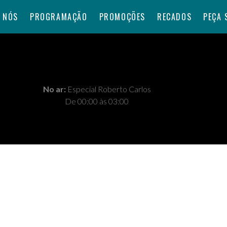
 NÓS
PROGRAMAÇÃO
PROMOÇÕES
RECADOS
PEÇA 
No ar:
Especial Roberto Carlos
De 00:00 às 03:00