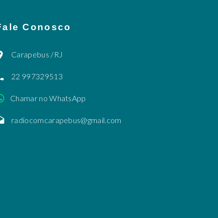
Fale Conosco
Carapebus /RJ
22 997329513
Chamar no WhatsApp
radiocomcarapebus@gmail.com