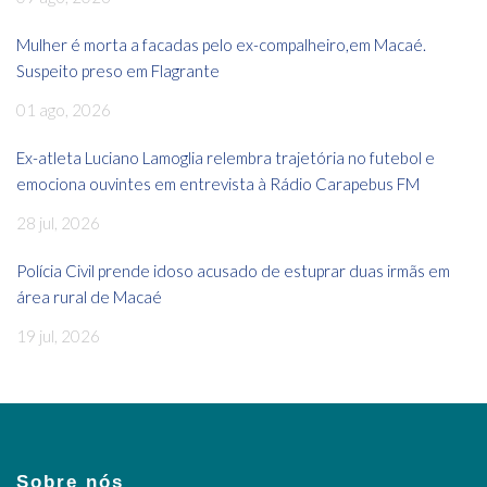
Mulher é morta a facadas pelo ex-compalheiro,em Macaé.
Suspeito preso em Flagrante
01 ago, 2026
Ex-atleta Luciano Lamoglia relembra trajetória no futebol e
emociona ouvintes em entrevista à Rádio Carapebus FM
28 jul, 2026
Polícia Civil prende idoso acusado de estuprar duas irmãs em
área rural de Macaé
19 jul, 2026
Sobre nós