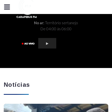
No ar:
Território sertanejo
De 04:00 às 06:00
Notícias