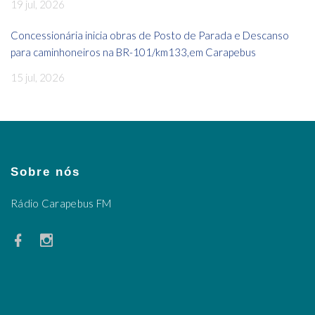
19 jul, 2026
Concessionária inicia obras de Posto de Parada e Descanso
para caminhoneiros na BR-101/km133,em Carapebus
15 jul, 2026
Sobre nós
Rádio Carapebus FM