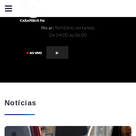
No ar:
Território sertanejo
De 04:00 às 06:00
Notícias