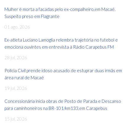
Mulher é morta a facadas pelo ex-compalheiro,em Macaé.
Suspeito preso em Flagrante
01 ago, 2026
Ex-atleta Luciano Lamoglia relembra trajetória no futebol e
emociona ouvintes em entrevista à Rádio Carapebus FM
28 jul, 2026
Polícia Civil prende idoso acusado de estuprar duas irmãs em
área rural de Macaé
19 jul, 2026
Concessionária inicia obras de Posto de Parada e Descanso
para caminhoneiros na BR-101/km133,em Carapebus
15 jul, 2026