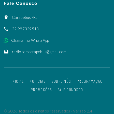
Fale Conosco
Carapebus /RJ
22 997329513
Chamar no WhatsApp
radiocomcarapebus@gmail.com
INICIAL
NOTÍCIAS
SOBRE NÓS
PROGRAMAÇÃO
PROMOÇÕES
FALE CONOSCO
©
2026
Todos os direitos reservados - Versão 2.4